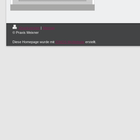
Druckversion
|
Sitemap
© Praxis Meixner
Diese Homepage wurde mit
IONOS MyWebsite
erstellt.